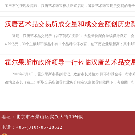
宝玉石的变现及流通。汉唐艺术珠宝板块正式启动，筹备艺术珠宝现货交易的电子平
汉唐艺术品交易所成交量和成交金额创历史
近期，汉唐艺术品交易所（以下简称“汉唐”）大盘量价配合持续保持良好，会
4.79亿元，30个主板邮币藏品中有11个品种涨停收官，创下历史业绩新高；其中邮币卡
霍尔果斯市政府领导一行莅临汉唐艺术品交
2016年7月1日，霍尔果斯市委副书记、政府市长莫拉力·阿不都满金等一行
都满金市长（右二）听取交易所领导的业务介绍在汉唐领导的陪同下，考察团一行
地址：北京市石景山区实兴大街30号院
电话：+86-(010)-85728622